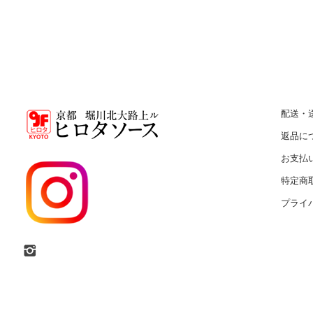
配送・
返品に
お支払
特定商
プライ