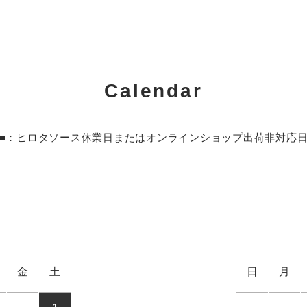
Calendar
■：ヒロタソース休業日またはオンラインショップ出荷非対応
金
土
日
月