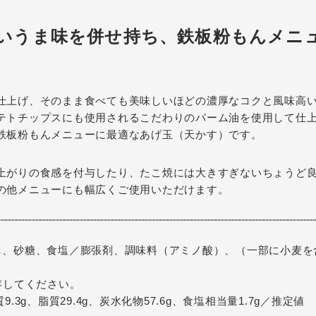
いうま味を併せ持ち、鉄板粉もんメニ
仕上げ、そのまま食べても美味しいほどの濃厚なコクと風味高
テトチップスにも使用されるこだわりのパーム油を使用して仕
鉄板粉もんメニューに最適なあげ玉（天かす）です。
上がりの食感を付与したり、たこ焼には大きすぎないちょうど
の他メニューにも幅広くご使用いただけます。
し、砂糖、食塩／膨張剤、調味料（アミノ酸）、（一部に小麦を
存してください。
.3g、脂質29.4g、炭水化物57.6g、食塩相当量1.7g／推定値