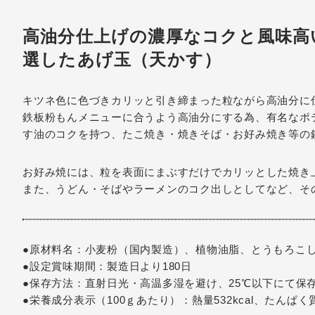
高油分仕上げの濃厚なコクと風味高
選したあげ玉（天かす）
キツネ色に色づきカリッと引き締まった粒ながら高油分に
鉄板粉もんメニューに合うよう高油分にする為、有名なポ
す油のコクを持つ、たこ焼き・焼きそば・お好み焼き等の
お好み焼には、粒を表面にまぶすだけでカリッとした焼き
また、うどん・そばやラーメンのコク出しとしてなど、そ
●原材料名：小麦粉（国内製造）、植物油脂、とうもろこ
●設定賞味期間：製造日より180日
●保存方法：直射日光・高温多湿を避け、25℃以下にて保
●栄養成分表示（100ｇあたり）：熱量532kcal、たんぱく質9