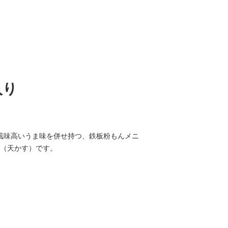
入り
風味高いうま味を併せ持つ、鉄板粉もんメニ
（天かす）です。