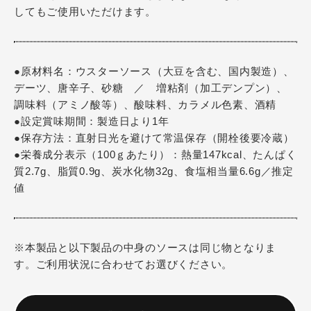
してもご使用いただけます。
●原材料名：ウスターソース（大豆を含む、国内製造）、
デーツ、唐辛子、砂糖 ／ 増粘剤（加工デンプン）、
調味料（アミノ酸等）、酸味料、カラメル色素、酒精
●設定賞味期間：製造日より1年
●保存方法：直射日光を避けて常温保存（開栓後要冷蔵）
●栄養成分表示（100ｇあたり）：熱量147kcal、たんぱく
質2.7g、脂質0.9g、炭水化物32g、食塩相当量6.6g／推定
値
※本製品と以下製品の中身のソースは同じ物となりま
す。ご利用状況に合わせてお選びください。