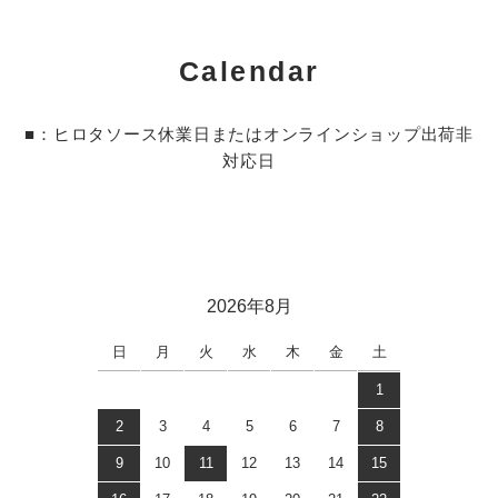
Calendar
■：ヒロタソース休業日またはオンラインショップ出荷非
対応日
2026年8月
日
月
火
水
木
金
土
1
2
3
4
5
6
7
8
9
10
11
12
13
14
15