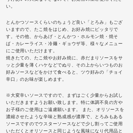
い。
とんかつソースくらいのちょうど良い「とろみ」もござ
いますので、たこ焼をはじめ、お好み焼にピッタリで
す。その他、からあげ・とんかつ・ホルモン焼・焼そ
ば・カレーライス・冷麺・ギョウザ等、様々なメニュー
にご使用いただけます。
焼きたての、たこ焼やお好み焼に、赤だまりソースをサ
ッと少量を薄くハケなどでぬり、その上からいつものお
好みソースなどをかけて食べると、ツウ好みの「チョイ
辛口」のお味が楽しめます。
※大変辛いソースですので、まずはごく少量からお試し
いただきますようお願い致します。特に体調不良の方や
お子様のご使用はご遠慮願います。 また、オリソースを
濃縮させたような辛味と熟成感が濃厚で、とろみもある
ソースですのでウスターソースなどで少し割ってご使用
いただくとオリソースと同じような風味になり代用品と