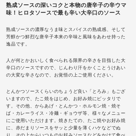
熟成ソースの深いコクと本物の唐辛子の辛ウマ
味！ヒロタソースで最も辛い大辛口のソース
熟成ソースの濃厚なうま味とスパイスの熟成感、そして
芳醇かつ鮮烈な唐辛子本来の辛味と風味をあわせ持った
逸品です。
人が何とかおいしく食べられる限界の辛さを目指した大
辛口のソースですので、じんわり汗をかくことうけあい
の大変な辛さなので、お覚悟の上ご使用ください。
とんかつソースくらいのちょうど良い「とろみ」もござ
いますので、たこ焼をはじめ、お好み焼にピッタリで
す。その他、からあげ・とんかつ・ホルモン焼・焼そ
ば・カレーライス・冷麺・ギョウザ等、様々なメニュー
にご使用いただけます。焼きたての、たこ焼やお好み焼
に、赤だまりソースをサッと少量を薄くハケなどでぬ
り、その上からいつものお好みソースなどをかけて食べ