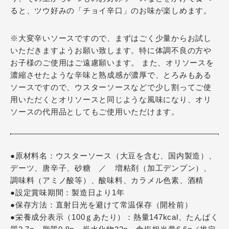
ると、ツウ好みの「チョイ辛口」のお味が楽しめます。
※大変辛いソースですので、まずはごく少量からお試し
いただきますようお願い致します。特に体調不良の方や
お子様のご使用はご遠慮願います。 また、オリソースを
濃縮させたような辛味と熟成感が濃厚で、とろみもある
ソースですので、ウスターソースなどで少し割ってご使
用いただくとオリソースと同じような風味になり、オリ
ソースの代用品としてもご使用いただけます。
●原材料名：ウスターソース（大豆を含む、国内製造）、
デーツ、唐辛子、砂糖 ／ 増粘剤（加工デンプン）、
調味料（アミノ酸等）、酸味料、カラメル色素、酒精
●設定賞味期間：製造日より1年
●保存方法：直射日光を避けて常温保存（開栓前）
●栄養成分表示（100ｇあたり）：熱量147kcal、たんぱく