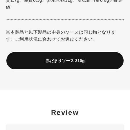
質2.7g、脂質0.9g、炭水化物32g、食塩相当量6.6g／推定
値
※本製品と以下製品の中身のソースは同じ物となりま
す。ご利用状況に合わせてお選びください。
赤だまりソース 310g
Review