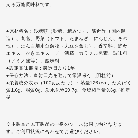
える万能調味料です。
●原材料名：砂糖類（砂糖、糖みつ）、醸造酢（国内製
造）、食塩、野菜（トマト、たまねぎ、にんじん、その
他）、たん白加水分解物（大豆を含む）、香辛料、酵母
エキス、かきエキス ／ 酒精、カラメル色素、調味料
（アミノ酸等）、酸味料
●設定賞味期間：製造日より1年
●保存方法：直射日光を避けて常温保存（開栓前）
●栄養成分表示（100ｇあたり）：熱量126kcal、たんぱく
質1.6g、脂質0g、炭水化物29.7g、食塩相当量8.6g／推定
値
※本製品と以下製品の中身のソースは同じ物となりま
す。ご利用状況に合わせてお選びください。