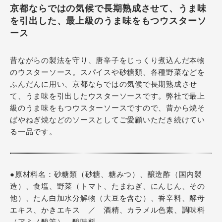
京都ならではの気候で長期熟成させて、うま味
を引出した、最上級のうま味をもつウスターソ
ース
昔ながらの製法を守り、唐辛子をじっくり煮込んだ本物
のウスターソース。スパイスや砂糖類、各種野菜などを
ふんだんに用い、京都ならではの気候で長期熟成させ
て、うま味を引出したウスターソースです。弊社で最上
級のうま味をもつウスターソースですので、昔から焼そ
ばやねぎ焼などのソースとしてご愛顧いただき続けてい
る一品です。
●原材料名：砂糖類（砂糖、糖みつ）、醸造酢（国内製
造）、食塩、野菜（トマト、たまねぎ、にんじん、その
他）、たん白加水分解物（大豆を含む）、香辛料、酵母
エキス、かきエキス ／ 酒精、カラメル色素、調味料
（アミノ酸等）、酸味料