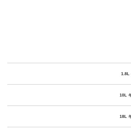
1.8
10L 
18L 