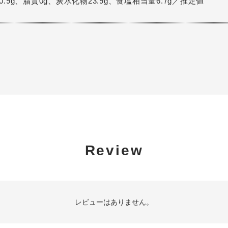
.9g、脂質0g、炭水化物23.9g、食塩相当量6.7g／推定値
Review
レビューはありません。