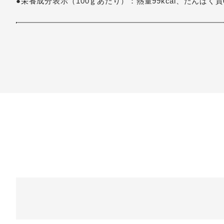
●栄養成分表示（100ｇあたり）：熱量99kcal、たんぱく質0