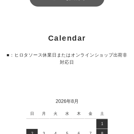
Calendar
■：ヒロタソース休業日またはオンラインショップ出荷非
対応日
2026年8月
日
月
火
水
木
金
土
1
2
3
4
5
6
7
8