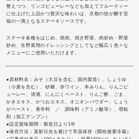
整えつつ、リンゴピューレーなども加えてフルーティー
に仕上げた上品かつ贅沢な味わいは、京都の技が醸す至
福の一滴となるステーキソースです。
ステーキ各種をはじめ、焼肉、焼き野菜、肉炒め・野菜
炒め、生野菜用のドレッシングとしてなど幅広く色々な
メニューにご使用いただけます。
●原材料名：みそ（大豆を含む、国内製造）、しょうゆ
（小麦を含む）、砂糖、赤ワイン、本みりん、りんごピ
ューレー、清酒、にんにくペースト、りんご酢、ごま、
かきエキス、かつおエキス、オニオンパウダー、しょう
がペースト、香辛料 ／ 調味料（アミノ酸等）、増粘
剤（加工デンプン）
●設定賞味期間：製造日より1年
●保存方法：直射日光を避けて常温保存（開栓後要冷蔵）
●栄養成分表示（100ｇあたり）：熱量160kcal、たんぱく