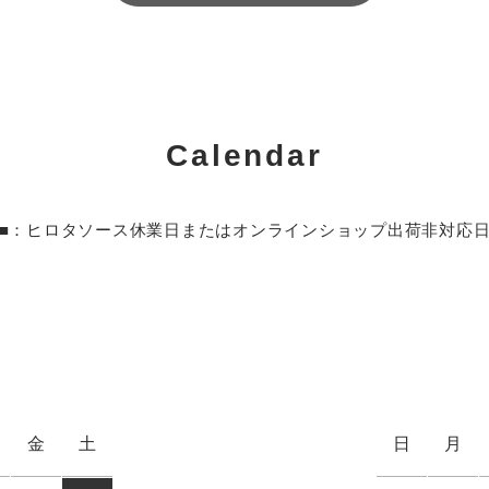
Calendar
■：ヒロタソース休業日またはオンラインショップ出荷非対応
金
土
日
月