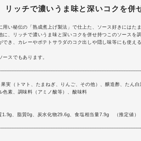
、リッチで濃いうま味と深いコクを併
に用い秘伝の「熟成煮上げ製法」で仕上た、ソース好きにはた
他に、リッチで濃いうま味と深いコクを併せ持つこのソースを
ができ、カレーやポテトサラダのコク出しや隠し味等にも使え
ソースでもあります。
・果実（トマト、たまねぎ、りんご、その他）、醸造酢、たん白
ル色素、調味料（アミノ酸等）、酸味料
1.9g、脂質0g、炭水化物29.6g、食塩相当量7.9g （推定値）