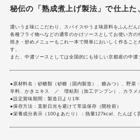
秘伝の「熟成煮上げ製法」で仕上た
濃いうま味にこだわり、スパイスやうま味原料をふんだん
各種フライ物へなどの通常のかけソースとしてお使い方の
焼き・炒めメニューもこれ一本で簡単においしく作ること
す。
また、中濃ソースとしては全国的にも珍しい京都産の中濃
●原材料名：砂糖類（砂糖（国内製造）、糖みつ）、野菜
辛料、かきエキス ／ 増粘剤（加工デンプン）、カラメ
●設定賞味期間：製造日より1年
●保存方法：直射日光を避けて常温保存（開栓前）
●栄養成分表示（100ｇあたり）：熱量127kcal、たんぱく質