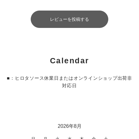
レビューを投稿する
Calendar
■：ヒロタソース休業日またはオンラインショップ出荷非
対応日
2026年8月
日
月
火
水
木
金
土