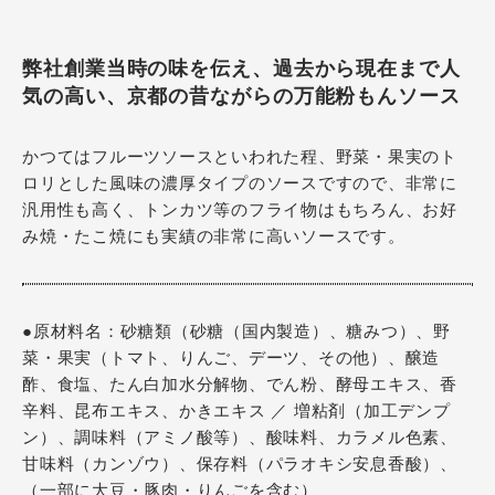
弊社創業当時の味を伝え、過去から現在まで人
気の高い、京都の昔ながらの万能粉もんソース
かつてはフルーツソースといわれた程、野菜・果実のト
ロリとした風味の濃厚タイプのソースですので、非常に
汎用性も高く、トンカツ等のフライ物はもちろん、お好
み焼・たこ焼にも実績の非常に高いソースです。
●原材料名：砂糖類（砂糖（国内製造）、糖みつ）、野
菜・果実（トマト、りんご、デーツ、その他）、醸造
酢、食塩、たん白加水分解物、でん粉、酵母エキス、香
辛料、昆布エキス、かきエキス ／ 増粘剤（加工デンプ
ン）、調味料（アミノ酸等）、酸味料、カラメル色素、
甘味料（カンゾウ）、保存料（パラオキシ安息香酸）、
（一部に大豆・豚肉・りんごを含む）